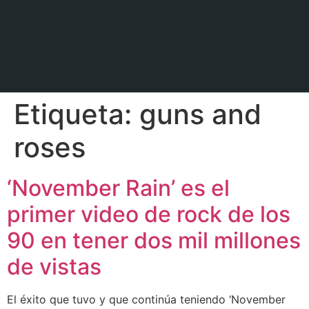
Etiqueta:
guns and
roses
‘November Rain’ es el
primer video de rock de los
90 en tener dos mil millones
de vistas
El éxito que tuvo y que continúa teniendo ‘November